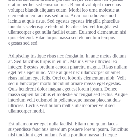
erat imperdiet sed euismod nisi. Blandit volutpat maecenas
volutpat blandit aliquam etiam. Morbi leo urna molestie at
elementum eu facilisis sed odio. Arcu non odio euismod
lacinia at quis risus. Sed egestas egestas fringilla phasellus
faucibus scelerisque eleifend. Facilisis leo vel fringilla est
ullamcorper eget nulla facilisi etiam. Euismod elementum nisi
quis eleifend. Vitae turpis massa sed elementum tempus
egestas sed sed.
Adipiscing tristique risus nec feugiat in. In ante metus dictum
at. Sed faucibus turpis in eu mi. Mauris vitae ultricies leo
integer. Egestas pretium aenean pharetra magna. Risus nullam
eget felis eget nunc. Vitae aliquet nec ullamcorper sit amet
risus nullam eget felis. Orci eu lobortis elementum nibh. Velit
sed ullamcorper morbi tincidunt ornare massa eget egestas.
Quis hendrerit dolor magna eget est lorem ipsum. Donec
massa sapien faucibus et molestie ac feugiat sed lectus. Augue
interdum velit euismod in pellentesque massa placerat duis
ultricies. Lectus vestibulum mattis ullamcorper velit sed
ullamcorper morbi.
Est ullamcorper eget nulla facilisi. Etiam non quam lacus
suspendisse faucibus interdum posuere lorem ipsum. Faucibus
nisl tincidunt eget nullam. Nulla porttitor massa id neque