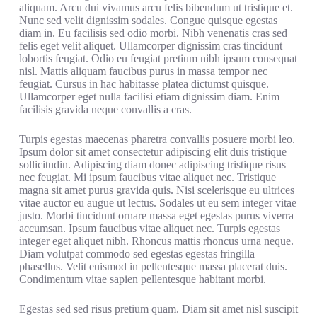
aliquam. Arcu dui vivamus arcu felis bibendum ut tristique et.
Nunc sed velit dignissim sodales. Congue quisque egestas
diam in. Eu facilisis sed odio morbi. Nibh venenatis cras sed
felis eget velit aliquet. Ullamcorper dignissim cras tincidunt
lobortis feugiat. Odio eu feugiat pretium nibh ipsum consequat
nisl. Mattis aliquam faucibus purus in massa tempor nec
feugiat. Cursus in hac habitasse platea dictumst quisque.
Ullamcorper eget nulla facilisi etiam dignissim diam. Enim
facilisis gravida neque convallis a cras.
Turpis egestas maecenas pharetra convallis posuere morbi leo.
Ipsum dolor sit amet consectetur adipiscing elit duis tristique
sollicitudin. Adipiscing diam donec adipiscing tristique risus
nec feugiat. Mi ipsum faucibus vitae aliquet nec. Tristique
magna sit amet purus gravida quis. Nisi scelerisque eu ultrices
vitae auctor eu augue ut lectus. Sodales ut eu sem integer vitae
justo. Morbi tincidunt ornare massa eget egestas purus viverra
accumsan. Ipsum faucibus vitae aliquet nec. Turpis egestas
integer eget aliquet nibh. Rhoncus mattis rhoncus urna neque.
Diam volutpat commodo sed egestas egestas fringilla
phasellus. Velit euismod in pellentesque massa placerat duis.
Condimentum vitae sapien pellentesque habitant morbi.
Egestas sed sed risus pretium quam. Diam sit amet nisl suscipit