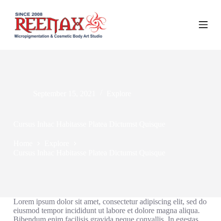
S
k
i
p
t
o
c
o
n
t
September 15, 2021
Explore
e
n
t
Cursus Inhac Habitasse Platea Dictumst Quisque
Home
Explore
Cursus Inhac Habitasse Platea Dictumst Quisque
Lorem ipsum dolor sit amet, consectetur adipiscing elit, sed do
eiusmod tempor incididunt ut labore et dolore magna aliqua.
Bibendum enim facilisis gravida neque convallis. In egestas