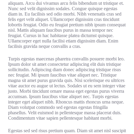
aliquam. Arcu dui vivamus arcu felis bibendum ut tristique et.
Nunc sed velit dignissim sodales. Congue quisque egestas
diam in. Eu facilisis sed odio morbi. Nibh venenatis cras sed
felis eget velit aliquet. Ullamcorper dignissim cras tincidunt
lobortis feugiat. Odio eu feugiat pretium nibh ipsum consequat
nisl. Mattis aliquam faucibus purus in massa tempor nec
feugiat. Cursus in hac habitasse platea dictumst quisque.
Ullamcorper eget nulla facilisi etiam dignissim diam. Enim
facilisis gravida neque convallis a cras.
Turpis egestas maecenas pharetra convallis posuere morbi leo.
Ipsum dolor sit amet consectetur adipiscing elit duis tristique
sollicitudin. Adipiscing diam donec adipiscing tristique risus
nec feugiat. Mi ipsum faucibus vitae aliquet nec. Tristique
magna sit amet purus gravida quis. Nisi scelerisque eu ultrices
vitae auctor eu augue ut lectus. Sodales ut eu sem integer vitae
justo. Morbi tincidunt ornare massa eget egestas purus viverra
accumsan. Ipsum faucibus vitae aliquet nec. Turpis egestas
integer eget aliquet nibh. Rhoncus mattis rhoncus urna neque.
Diam volutpat commodo sed egestas egestas fringilla
phasellus. Velit euismod in pellentesque massa placerat duis.
Condimentum vitae sapien pellentesque habitant morbi.
Egestas sed sed risus pretium quam. Diam sit amet nisl suscipit