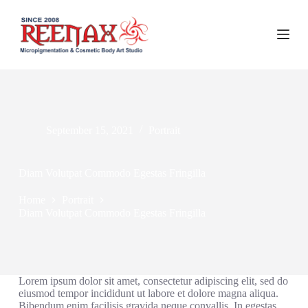
S
k
i
p
t
o
c
o
n
t
September 15, 2021
Portrait
e
n
t
Diam Volutpat Commodo Egestas Fringilla
Home
Portrait
Diam Volutpat Commodo Egestas Fringilla
Lorem ipsum dolor sit amet, consectetur adipiscing elit, sed do
eiusmod tempor incididunt ut labore et dolore magna aliqua.
Bibendum enim facilisis gravida neque convallis. In egestas