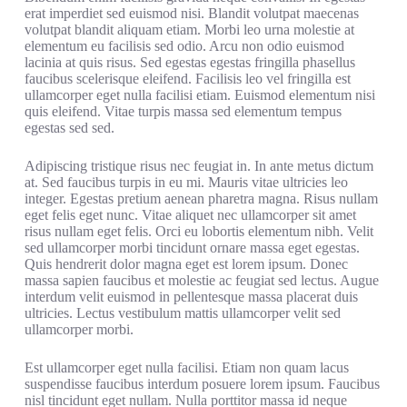
erat imperdiet sed euismod nisi. Blandit volutpat maecenas
volutpat blandit aliquam etiam. Morbi leo urna molestie at
elementum eu facilisis sed odio. Arcu non odio euismod
lacinia at quis risus. Sed egestas egestas fringilla phasellus
faucibus scelerisque eleifend. Facilisis leo vel fringilla est
ullamcorper eget nulla facilisi etiam. Euismod elementum nisi
quis eleifend. Vitae turpis massa sed elementum tempus
egestas sed sed.
Adipiscing tristique risus nec feugiat in. In ante metus dictum
at. Sed faucibus turpis in eu mi. Mauris vitae ultricies leo
integer. Egestas pretium aenean pharetra magna. Risus nullam
eget felis eget nunc. Vitae aliquet nec ullamcorper sit amet
risus nullam eget felis. Orci eu lobortis elementum nibh. Velit
sed ullamcorper morbi tincidunt ornare massa eget egestas.
Quis hendrerit dolor magna eget est lorem ipsum. Donec
massa sapien faucibus et molestie ac feugiat sed lectus. Augue
interdum velit euismod in pellentesque massa placerat duis
ultricies. Lectus vestibulum mattis ullamcorper velit sed
ullamcorper morbi.
Est ullamcorper eget nulla facilisi. Etiam non quam lacus
suspendisse faucibus interdum posuere lorem ipsum. Faucibus
nisl tincidunt eget nullam. Nulla porttitor massa id neque