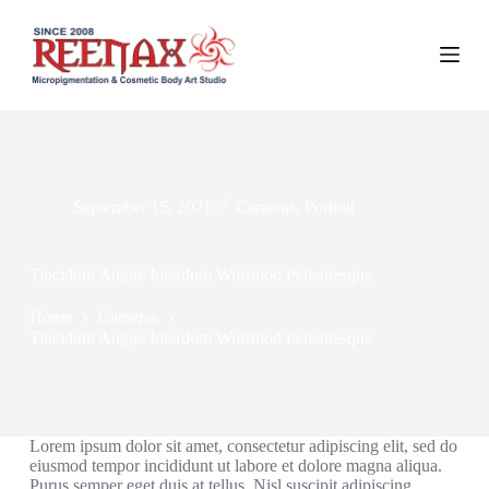
S
k
i
p
t
o
c
o
n
t
September 15, 2021
Cameras
,
Portrait
e
n
t
Tincidunt Augue Interdum Wuismod Pellentesque
Home
Cameras
Tincidunt Augue Interdum Wuismod Pellentesque
Lorem ipsum dolor sit amet, consectetur adipiscing elit, sed do
eiusmod tempor incididunt ut labore et dolore magna aliqua.
Purus semper eget duis at tellus. Nisl suscipit adipiscing