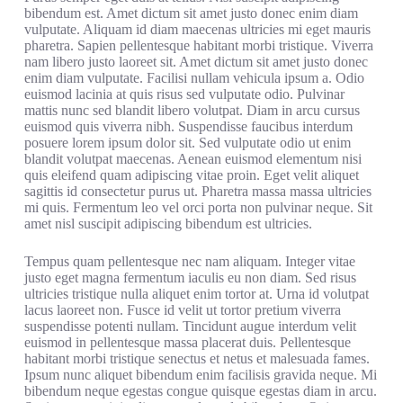
bibendum est. Amet dictum sit amet justo donec enim diam
vulputate. Aliquam id diam maecenas ultricies mi eget mauris
pharetra. Sapien pellentesque habitant morbi tristique. Viverra
nam libero justo laoreet sit. Amet dictum sit amet justo donec
enim diam vulputate. Facilisi nullam vehicula ipsum a. Odio
euismod lacinia at quis risus sed vulputate odio. Pulvinar
mattis nunc sed blandit libero volutpat. Diam in arcu cursus
euismod quis viverra nibh. Suspendisse faucibus interdum
posuere lorem ipsum dolor sit. Sed vulputate odio ut enim
blandit volutpat maecenas. Aenean euismod elementum nisi
quis eleifend quam adipiscing vitae proin. Eget velit aliquet
sagittis id consectetur purus ut. Pharetra massa massa ultricies
mi quis. Fermentum leo vel orci porta non pulvinar neque. Sit
amet nisl suscipit adipiscing bibendum est ultricies.
Tempus quam pellentesque nec nam aliquam. Integer vitae
justo eget magna fermentum iaculis eu non diam. Sed risus
ultricies tristique nulla aliquet enim tortor at. Urna id volutpat
lacus laoreet non. Fusce id velit ut tortor pretium viverra
suspendisse potenti nullam. Tincidunt augue interdum velit
euismod in pellentesque massa placerat duis. Pellentesque
habitant morbi tristique senectus et netus et malesuada fames.
Ipsum nunc aliquet bibendum enim facilisis gravida neque. Mi
bibendum neque egestas congue quisque egestas diam in arcu.