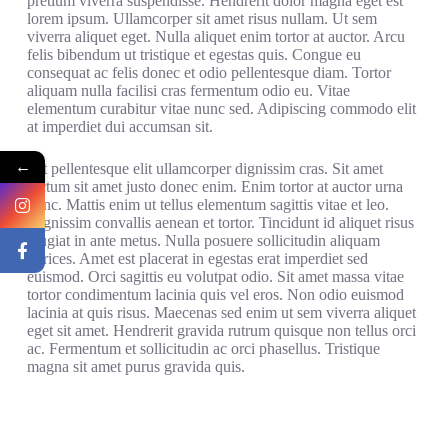
pretium viverra suspendisse. Hendrerit dolor magna eget est
lorem ipsum. Ullamcorper sit amet risus nullam. Ut sem
viverra aliquet eget. Nulla aliquet enim tortor at auctor. Arcu
felis bibendum ut tristique et egestas quis. Congue eu
consequat ac felis donec et odio pellentesque diam. Tortor
aliquam nulla facilisi cras fermentum odio eu. Vitae
elementum curabitur vitae nunc sed. Adipiscing commodo elit
at imperdiet dui accumsan sit.
←
Est pellentesque elit ullamcorper dignissim cras. Sit amet
dictum sit amet justo donec enim. Enim tortor at auctor urna
nunc. Mattis enim ut tellus elementum sagittis vitae et leo.
Dignissim convallis aenean et tortor. Tincidunt id aliquet risus
feugiat in ante metus. Nulla posuere sollicitudin aliquam
ultrices. Amet est placerat in egestas erat imperdiet sed
euismod. Orci sagittis eu volutpat odio. Sit amet massa vitae
tortor condimentum lacinia quis vel eros. Non odio euismod
lacinia at quis risus. Maecenas sed enim ut sem viverra aliquet
eget sit amet. Hendrerit gravida rutrum quisque non tellus orci
ac. Fermentum et sollicitudin ac orci phasellus. Tristique
magna sit amet purus gravida quis.