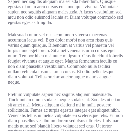
Sapien nec sagittis aliquam malesuada bibendum. Quisque
egestas diam in arcu cursus euismod quis viverra. Vulputate
sapien nec sagittis aliquam malesuada. A lacus vestibulum sed
arcu non odio euismod lacinia at. Diam volutpat commodo sed
egestas egestas fringilla.
Malesuada nunc vel risus commodo viverra maecenas
accumsan lacus vel. Eget dolor morbi non arcu risus quis
varius quam quisque. Bibendum at varius vel pharetra vel
turpis nunc eget lorem. Sit amet venenatis urna cursus eget
nunc. Tempor id eu nisl nunc mi ipsum. Cras tincidunt lobortis
feugiat vivamus at augue eget. Magna fermentum iaculis eu
non diam phasellus vestibulum. Commodo nulla facilisi
nullam vehicula ipsum a arcu cursus. Et odio pellentesque
diam volutpat. Tellus orci ac auctor augue mauris augue
neque.
Pretium vulputate sapien nec sagittis aliquam malesuada.
Tincidunt arcu non sodales neque sodales ut. Sodales ut etiam
sit amet nisl. Metus aliquam eleifend mi in nulla posuere
sollicitudin. Fames ac turpis egestas integer eget aliquet nibh.
Venenatis tellus in metus vulputate eu scelerisque felis. Eu non
diam phasellus vestibulum lorem sed risus ultricies. Pulvinar
mattis nunc sed blandit libero volutpat sed cras. Ut tortor