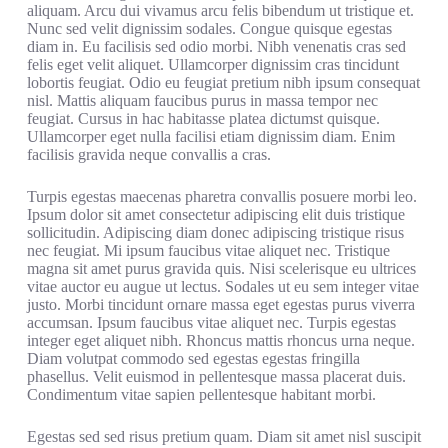
aliquam. Arcu dui vivamus arcu felis bibendum ut tristique et.
Nunc sed velit dignissim sodales. Congue quisque egestas
diam in. Eu facilisis sed odio morbi. Nibh venenatis cras sed
felis eget velit aliquet. Ullamcorper dignissim cras tincidunt
lobortis feugiat. Odio eu feugiat pretium nibh ipsum consequat
nisl. Mattis aliquam faucibus purus in massa tempor nec
feugiat. Cursus in hac habitasse platea dictumst quisque.
Ullamcorper eget nulla facilisi etiam dignissim diam. Enim
facilisis gravida neque convallis a cras.
Turpis egestas maecenas pharetra convallis posuere morbi leo.
Ipsum dolor sit amet consectetur adipiscing elit duis tristique
sollicitudin. Adipiscing diam donec adipiscing tristique risus
nec feugiat. Mi ipsum faucibus vitae aliquet nec. Tristique
magna sit amet purus gravida quis. Nisi scelerisque eu ultrices
vitae auctor eu augue ut lectus. Sodales ut eu sem integer vitae
justo. Morbi tincidunt ornare massa eget egestas purus viverra
accumsan. Ipsum faucibus vitae aliquet nec. Turpis egestas
integer eget aliquet nibh. Rhoncus mattis rhoncus urna neque.
Diam volutpat commodo sed egestas egestas fringilla
phasellus. Velit euismod in pellentesque massa placerat duis.
Condimentum vitae sapien pellentesque habitant morbi.
Egestas sed sed risus pretium quam. Diam sit amet nisl suscipit