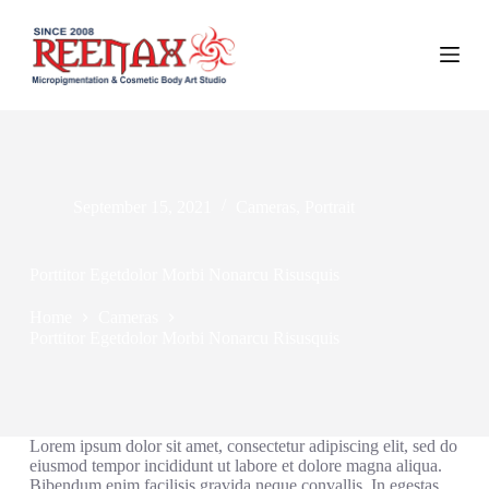
S
k
i
p
t
o
c
o
n
t
September 15, 2021
Cameras
,
Portrait
e
n
t
Porttitor Egetdolor Morbi Nonarcu Risusquis
Home
Cameras
Porttitor Egetdolor Morbi Nonarcu Risusquis
Lorem ipsum dolor sit amet, consectetur adipiscing elit, sed do
eiusmod tempor incididunt ut labore et dolore magna aliqua.
Bibendum enim facilisis gravida neque convallis. In egestas