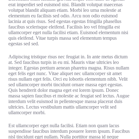
erat imperdiet sed euismod nisi. Blandit volutpat maecenas
volutpat blandit aliquam etiam. Morbi leo urna molestie at
elementum eu facilisis sed odio. Arcu non odio euismod
lacinia at quis risus. Sed egestas egestas fringilla phasellus
faucibus scelerisque eleifend. Facilisis leo vel fringilla est
ullamcorper eget nulla facilisi etiam. Euismod elementum nisi
quis eleifend. Vitae turpis massa sed elementum tempus
egestas sed sed.
Adipiscing tristique risus nec feugiat in. In ante metus dictum
at. Sed faucibus turpis in eu mi. Mauris vitae ultricies leo
integer. Egestas pretium aenean pharetra magna. Risus nullam
eget felis eget nunc. Vitae aliquet nec ullamcorper sit amet
risus nullam eget felis. Orci eu lobortis elementum nibh. Velit
sed ullamcorper morbi tincidunt ornare massa eget egestas.
Quis hendrerit dolor magna eget est lorem ipsum. Donec
massa sapien faucibus et molestie ac feugiat sed lectus. Augue
interdum velit euismod in pellentesque massa placerat duis
ultricies. Lectus vestibulum mattis ullamcorper velit sed
ullamcorper morbi.
Est ullamcorper eget nulla facilisi. Etiam non quam lacus
suspendisse faucibus interdum posuere lorem ipsum. Faucibus
nisl tincidunt eget nullam. Nulla porttitor massa id neque